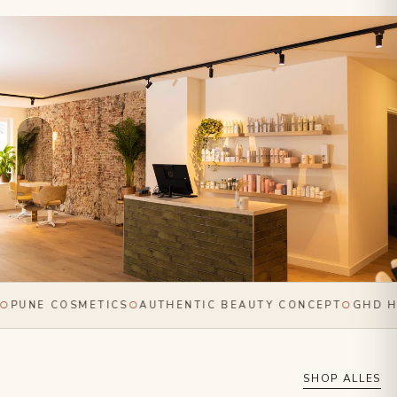
○
PUNE COSMETICS
○
AUTHENTIC BEAUTY CONCEPT
○
GHD HA
SHOP ALLES