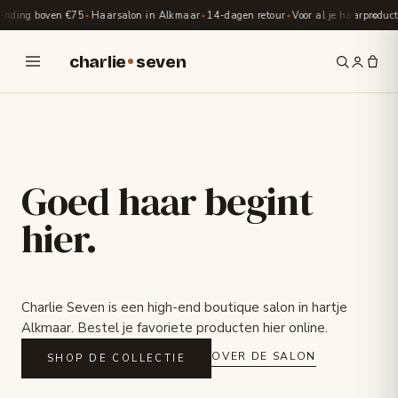
×
nding boven €75
Haarsalon in Alkmaar
14-dagen retour
Voor al je haarproducte
✦
✦
✦
charlie
seven
Goed haar begint
hier.
Charlie Seven is een high-end boutique salon in hartje
Alkmaar. Bestel je favoriete producten hier online.
OVER DE SALON
SHOP DE COLLECTIE